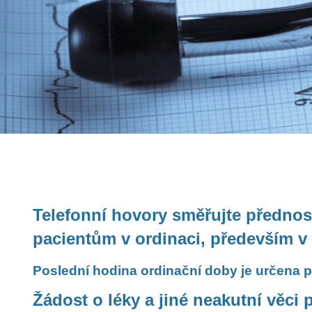
Telefonní hovory směřujte přednost
pacientům v ordinaci, především v
Poslední hodina ordinační doby je určena p
Žádost o léky a jiné neakutní věci 