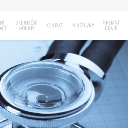
NÍ
ORDINAČNÍ
FIREMNÍ
KONTAKT
POJIŠŤOVNY
ACE
HODINY
ÚDAJE