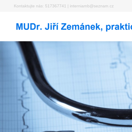
Kontaktujte nás:
517367741
|
interniamb@seznam.cz